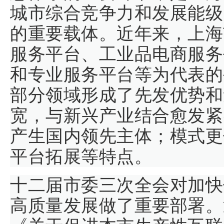
城市综合竞争力和发展能级
的重要载体。近年来，上海
服务平台、工业品电商服务
和专业服务平台等为代表的
部分领域形成了先发优势和
宽，与新兴产业结合愈发紧
产生国内领先主体；模式更
平台拓展等特点。
十二届市委三次全会对加快
高质量发展做了重要部署。