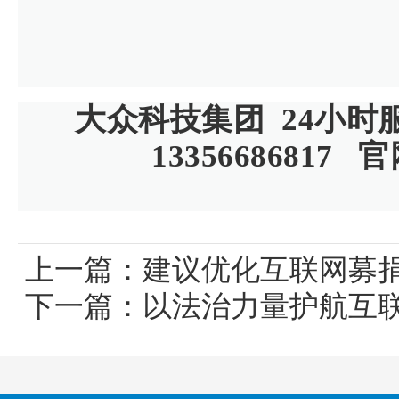
大众科技集团
24小时服
13356686817
官
上一篇：
建议优化互联网募
下一篇：
以法治力量护航互