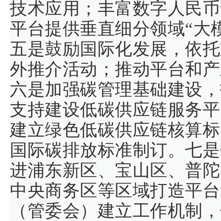
技术应用；丰富数字人民币
平台提供垂直细分领域“大
五是鼓励国际化发展，依托
外推介活动；推动平台和产
六是加强碳管理基础建设，
支持建设低碳供应链服务平
建立绿色低碳供应链核算标
国际碳排放标准制订。七是
进浦东新区、宝山区、普陀
中央商务区等区域打造平台
（管委会）建立工作机制，