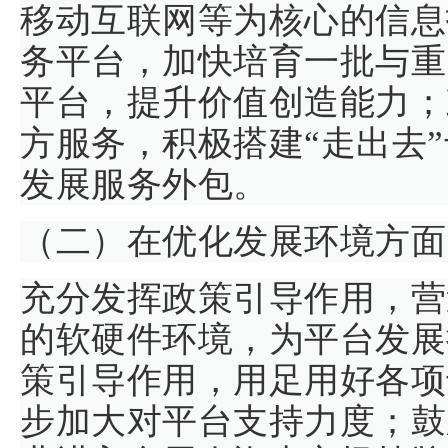
移动互联网等为核心的信息
务平台，加快培育一批与重
平台，提升价值创造能力；
方服务，积极搭建“走出去
发展服务外包。
（二）在优化发展环境方面
充分发挥政策引导作用，营
的软硬件环境，为平台发展
策引导作用，用足用好各项
步加大对平台支持力度；鼓