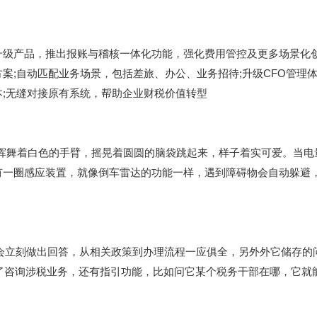
升级产品，推出报账与稽核一体化功能，强化费用管控及更多场景化
案;自动匹配业务场景，包括差旅、办公、业务招待;升级CFO管理
;无缝对接原有系统，帮助企业财税价值转型
边挥舞着白色的手臂，摇晃着圆圆的脑袋跳起来，样子着实可爱。当电量
有一圈感应装置，就像倒车雷达的功能一样，遇到障碍物会自动躲避
人会立刻做出回答，从相关政策到办理流程一应俱全，另外外它储存的
除了咨询涉税业务，还有指引功能，比如问它某个税务干部在哪，它就