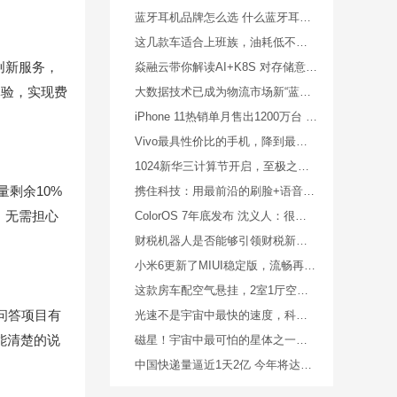
蓝牙耳机品牌怎么选 什么蓝牙耳机品牌好 平价性价比蓝牙耳机品牌
这几款车适合上班族，油耗低不说还是合资车，关键是买得起用得起
创新服务，
焱融云带你解读AI+K8S 对存储意味着什么
体验，实现费
大数据技术已成为物流市场新“蓝海”，如何助力人效突破天花板
iPhone 11热销单月售出1200万台 果粉还是喊出了真香
Vivo最具性价比的手机，降到最低至948元
1024新华三计算节开启，至极之道加速自主创新
剩余10%
携住科技：用最前沿的刷脸+语音智能，让酒店火出圈外
，无需担心
ColorOS 7年底发布 沈义人：很值得期待
财税机器人是否能够引领财税新变革？都能干什么事
小米6更新了MIUI稳定版，流畅再升级，感觉还可以战两年
这款房车配空气悬挂，2室1厅空间超级大，两张双人床有家的感觉
问答项目有
光速不是宇宙中最快的速度，科学家对速度进行数百次调查轰动一时
能清楚的说
磁星！宇宙中最可怕的星体之一，磁力是地球的1000万亿倍
中国快递量逼近1天2亿 今年将达600亿