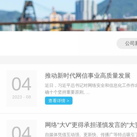
公司
推动新时代网信事业高质量发展
04
近日，习近平总书记对网络安全和信息化工作作
确十个坚持重要原则, ...
2023 - 08
查看详情 >
网络“大V”更得承担谨慎发言的“大
04
自媒体凭借互动强、更新快、传播广等特点吸引