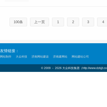
100条
上一页
1
2
3
4
友情链接：
网站制作
大众科技
济南网站建设
济南建网站
网站建站公司
© 2009 － 2026 大众科技集团（http://www.dzkjjt.c