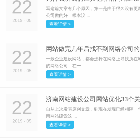
22
写这篇文章有几个原因，第一是由于很久没有更
公司做的好，根本没 ...
2019 - 05
查看详情 >
网站做完几年后找不到网络公司的
22
一般企业建设网站，都会选择在网络上寻找所在
的网络公司，在一 ...
2019 - 05
查看详情 >
济南网站建设公司网站优化33个
22
自从上次发表原创文章，到现在发现已经相隔一
南网站建设这 ...
2019 - 05
查看详情 >