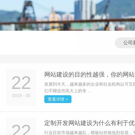
公司
网站建设的目的性越强，你的网站
22
发展到今天，越来越多的企业和社会机构认可互
们不聊这些高大上的专 ...
2019 - 05
查看详情 >
定制开发网站建设为什么有利于优
22
行业目前市场越来越乱，模板站价格低到谷底，