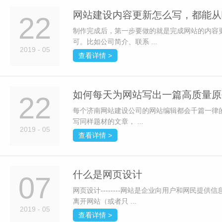
网站建设内容更新怎么写，都能从
22
制作完成后，第一步要做的就是完成网站的内容
可。比如公司简介、联系 ...
2019 - 05
查看详情 >
如何每天为网站写出一篇高质量原
22
每个济南网站建设公司的网站编辑都会千篇一律
写同样题材的文章， ...
2019 - 05
查看详情 >
什么是网页设计
07
网页设计--------网站是企业向用户和网民提
离开网站（或者只 ...
2019 - 05
查看详情 >