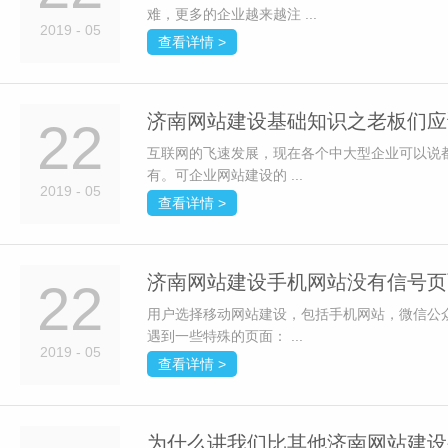
难，更多的企业越来越注 ...
2019 - 05
查看详情 >
济南网站建设基础知识之老板们应
22
互联网的飞速发展，现在各个中大型企业可以说
有。可企业网站建设的 ...
2019 - 05
查看详情 >
济南网站建设手机网站没有信号页
22
用户选择移动网站建设，包括手机网站，微信公
遇到一些特殊的页面： ...
2019 - 05
查看详情 >
为什么讲我们比其他济南网站建设